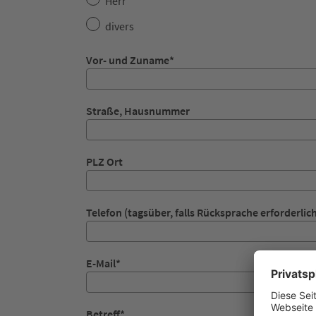
Herr
divers
Vor- und Zuname
*
Straße, Hausnummer
PLZ Ort
Telefon (tagsüber, falls Rücksprache erforderlic
E-Mail
*
Betreff
*