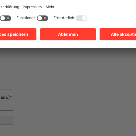
ein.)
*