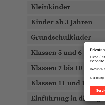
Kleinkinder
Kinder ab 3 Jahren
Grundschulkinder
Klassen 5 und 6
Klassen 7 bis 10
Klassen 11 und 12
Einführung in die digi