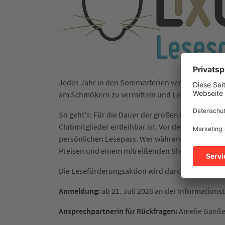
Jedes Jahr in den Sommerferien veranstaltet die 
am Schmökern zu vermitteln und Leseengagement 
So geht's: Für die Dauer der großen Ferien wird 
Clubmitglieder entleihbar ist. Vor der Rückgabe
persönlichen Lesepass. Wer während der Ferienzei
Preisen und einem mitreißenden Show-Programm. 
Die Leseförderungsaktion wird durch Spenden de
Anmeldung:
ab 21. Juli 2026 an der Informations
Ansprechpartnerin für Rückfragen:
Amelie Ganßer