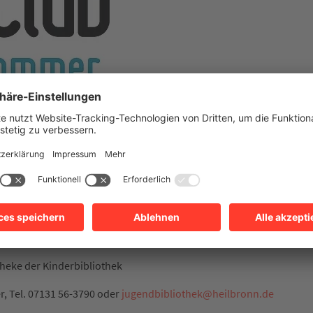
Stadtbibliothek Heilbronn einen Ferienleseclub. Ziel des beliebte
in der Freizeit zu würdigen.
ein exklusiver Bestand an brandneuer Kinder- und Jugendliteratur b
 füllen diese einen kurzen Fragebogen zum jeweils gelesenen Buch 
t mindestens drei Bücher gelesen hat, erhält eine Urkunde sowie e
Teilnehmen dürfen alle Schülerinnen und Schüler im Alter zwisc
s Freundeskreises „Lesen – Hören – Wissen“ unterstützt.
theke der Kinderbibliothek
, Tel. 07131 56-3790 oder
jugendbibliothek
@
heilbronn.de