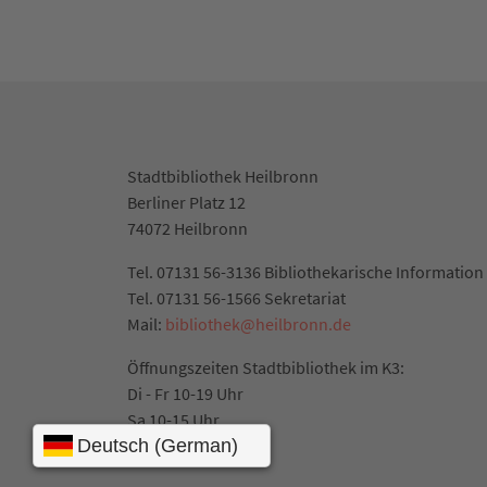
Stadtbibliothek Heilbronn
Berliner Platz 12
74072 Heilbronn
Tel. 07131 56-3136 Bibliothekarische Information
Tel. 07131 56-1566 Sekretariat
Mail:
bibliothek@heilbronn.de
Öffnungszeiten Stadtbibliothek im K3:
Di - Fr 10-19 Uhr
Sa 10-15 Uhr