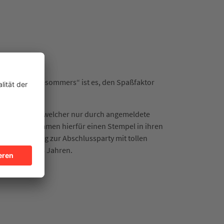
n „LixClub Lesesommers“ ist es, den Spaßfaktor
ereitgestellt, welcher nur durch angemeldete
aus und bekommen hierfür einen Stempel in ihren
ine Einladung zur Abschlussparty mit tollen
hen 10 und 16 Jahren.